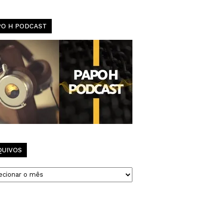
PO H PODCAST
QUIVOS
vos