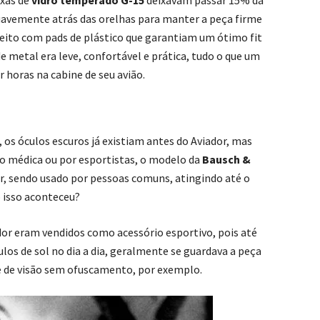
exas de
vidro temperado G-15
deixavam passar 15% da
suavemente atrás das orelhas para manter a peça firme
 feito com pads de plástico que garantiam um ótimo fit
metal era leve, confortável e prática, tudo o que um
r horas na cabine de seu avião.
 os óculos escuros já existiam antes do Aviador, mas
o médica ou por esportistas, o modelo da
Bausch &
ar, sendo usado por pessoas comuns, atingindo até o
 isso aconteceu?
ador eram vendidos como acessório esportivo, pois até
los de sol no dia a dia, geralmente se guardava a peça
e de visão sem ofuscamento, por exemplo.