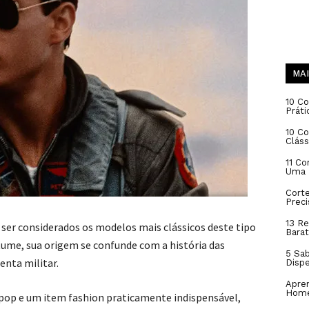
MAI
10 Co
Práti
10 C
Cláss
11 Co
Uma 
Cort
Prec
13 Re
er considerados os modelos mais clássicos deste tipo
Barat
tume, sua origem se confunde com a história das
5 Sa
enta militar.
Disp
Apren
Hom
 pop e um item fashion praticamente indispensável,