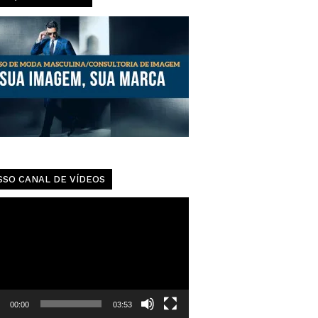
SSO CANAL DE VÍDEOS
dor
00:00
03:53