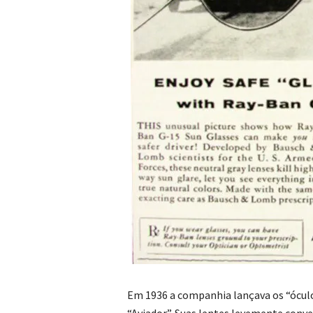
Em 1936 a companhia lançava os “óculo