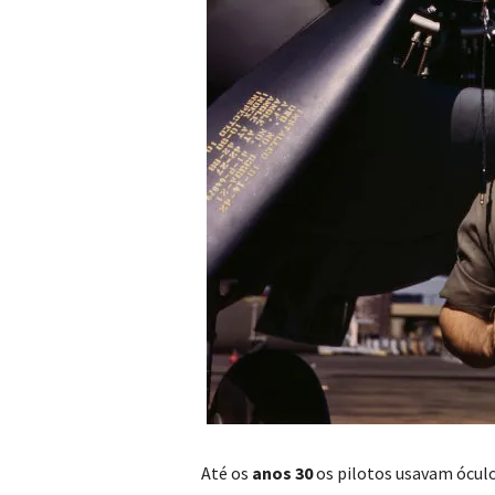
Até os
anos 30
os pilotos usavam óculo