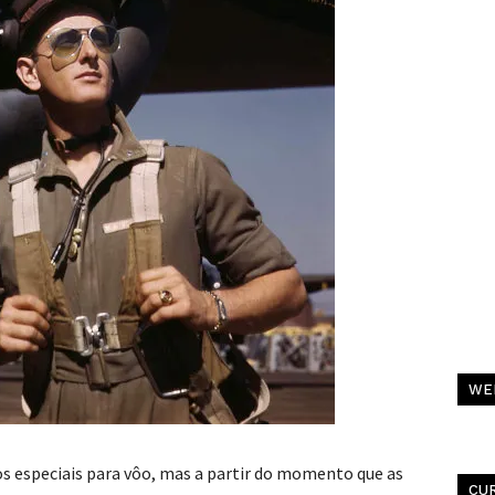
C
WE
Al
Pa
C
s especiais para vôo, mas a partir do momento que as
CU