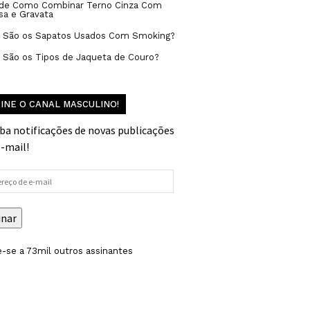
 de Como Combinar Terno Cinza Com
sa e Gravata
s São os Sapatos Usados Com Smoking?
 São os Tipos de Jaqueta de Couro?
INE O CANAL MASCULINO!
ba notificações de novas publicações
e-mail!
reço
inar
-se a 73mil outros assinantes