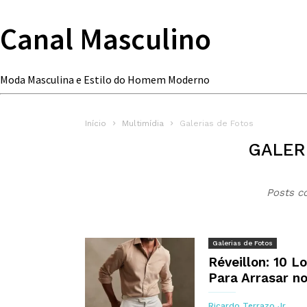
Canal Masculino
Moda Masculina e Estilo do Homem Moderno
Início
Multimídia
Galerias de Fotos
GALER
Posts c
Galerias de Fotos
Réveillon: 10 L
Para Arrasar n
Ricardo Terrazo Jr.