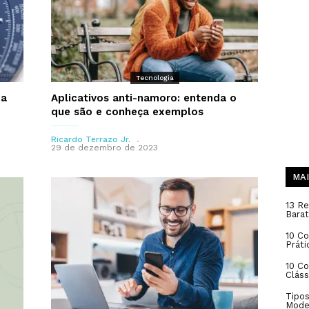
Tecnologia
 a
Aplicativos anti-namoro: entenda o
que são e conheça exemplos
Ricardo Terrazo Jr.
29 de dezembro de 2023
MAI
13 Re
Barat
10 Co
Práti
10 C
Cláss
Tipos
Mode