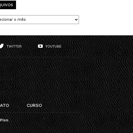
QUIVOS
vos
TWITTER
YOUTUBE
ATO
CURSO
PIon
.