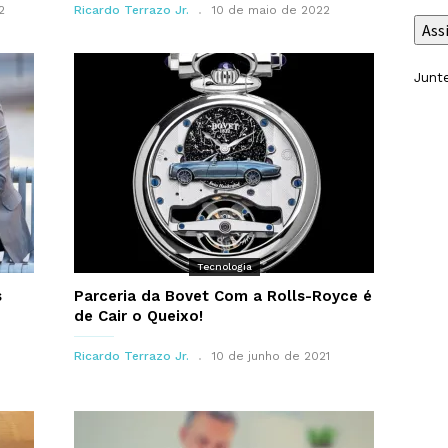
2
Ricardo Terrazo Jr.
10 de maio de 2022
e-
Ass
mail
Junte
Tecnologia
s
Parceria da Bovet Com a Rolls-Royce é
de Cair o Queixo!
Ricardo Terrazo Jr.
10 de junho de 2021