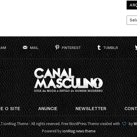
AR
Arqui
RAM
MAIL
PINTEREST
TUMBLR
E O SITE
ANUNCIE
NEWSLETTER
CONT
7 ionMag Theme - All rights reserved. Free WordPress Theme created with
by
W
Powered by
ionMag news theme