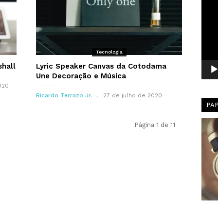
Toca
de
vídeo
Tecnologia
hall
Lyric Speaker Canvas da Cotodama
Une Decoração e Música
020
Ricardo Terrazo Jr.
27 de julho de 2020
PA
Página 1 de 11