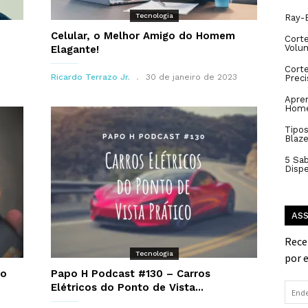
Tecnologia
Ray-B
Celular, o Melhor Amigo do Homem
Corte
Volu
Elagante!
Cort
Ricardo Terrazo Jr.
30 de janeiro de 2023
Prec
Apren
Hom
Tipos
Blaze
5 Sa
Disp
ASS
Rece
Tecnologia
por 
do
Papo H Podcast #130 – Carros
Elétricos do Ponto de Vista...
Ende
de