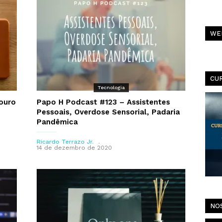
C
WE
Al
Pa
C
CU
Tecnologia
ouro
Papo H Podcast #123 – Assistentes
Pessoais, Overdose Sensorial, Padaria
Pandêmica
Ricardo Terrazo Jr.
14 de dezembro de 2020
NO