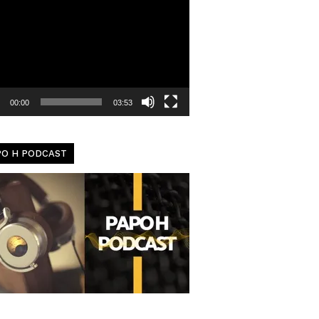
dor
00:00
03:53
PO H PODCAST