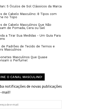
an: 5 Óculos de Sol Clássicos da Marca
s de Cabelo Masculino: 8 Tipos com
me no Topo
es de Cabelo Masculinos Que Não
isam de Pomada, Cera ou Gel
da a Tirar Sua Medidas - Um Guia Para
ens
 de Padrões de Tecido de Ternos e
rs Masculinos
bonetes Masculinos Que Quase
ensam o Perfume!
INE O CANAL MASCULINO!
ba notificações de novas publicações
e-mail!
reço