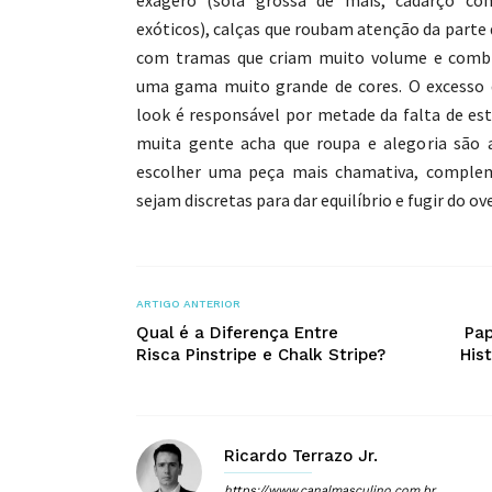
exagero (sola grossa de mais, cadarço com
exóticos), calças que roubam atenção da parte 
com tramas que criam muito volume e comb
uma gama muito grande de cores. O excesso
look é responsável por metade da falta de esti
muita gente acha que roupa e alegoria são 
escolher uma peça mais chamativa, comple
sejam discretas para dar equilíbrio e fugir do ov
ARTIGO ANTERIOR
Qual é a Diferença Entre
Pap
Risca Pinstripe e Chalk Stripe?
His
Ricardo Terrazo Jr.
https://www.canalmasculino.com.br