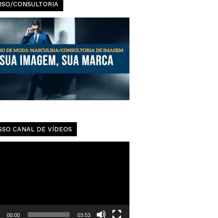
Urbanas
RSO/CONSULTORIA
SSO CANAL DE VÍDEOS
dor
00:00
03:53