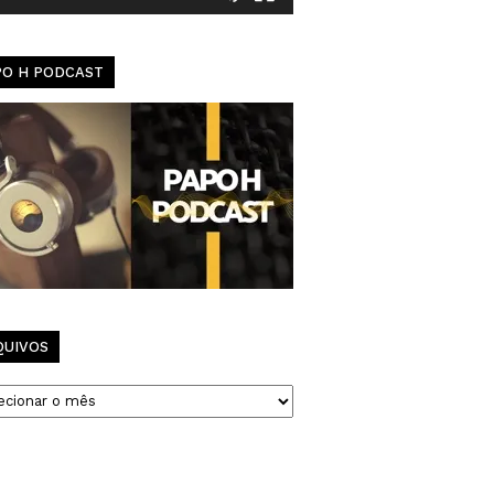
PO H PODCAST
QUIVOS
vos