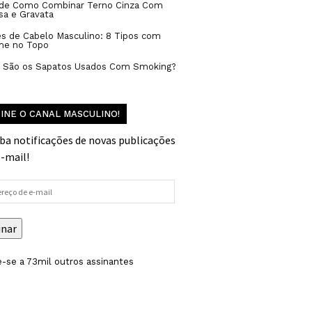
 de Como Combinar Terno Cinza Com
sa e Gravata
s de Cabelo Masculino: 8 Tipos com
me no Topo
s São os Sapatos Usados Com Smoking?
INE O CANAL MASCULINO!
ba notificações de novas publicações
e-mail!
reço
inar
-se a 73mil outros assinantes