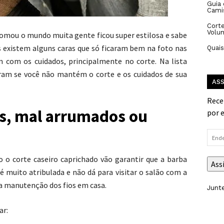
Guia
Cami
Corte
Volu
mou o mundo muita gente ficou super estilosa e sabe
existem alguns caras que só ficaram bem na foto nas
Quai
 com os cuidados, principalmente no corte. Na lista
oram se você não mantém o corte e os cuidados de sua
ASS
Rece
os, mal arrumados ou
por 
Ende
de
e-
o corte caseiro caprichado vão garantir que a barba
Ass
mail
 é muito atribulada e não dá para visitar o salão com a
 a manutenção dos fios em casa.
Junte
ar: