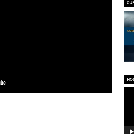
CU
NO
Toca
de
vídeo
…….
s