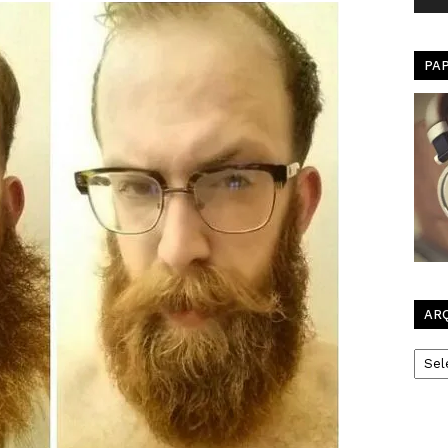
PA
AR
Arqui