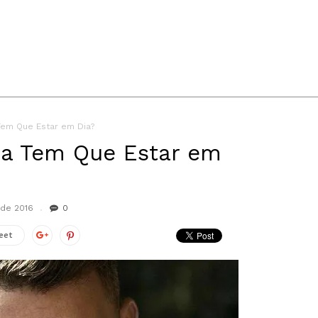
Tem Que Estar em Dia?
ba Tem Que Estar em
de 2016
0
eet