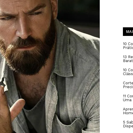
MAI
10 Co
Práti
13 Re
Barat
10 C
Cláss
Cort
Prec
11 Co
Uma 
Apren
Hom
5 Sa
Disp