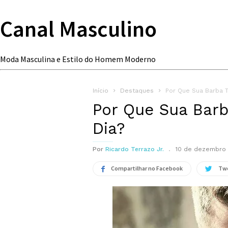
Canal Masculino
Moda Masculina e Estilo do Homem Moderno
Início
Destaques
Por Que Sua Barba 
Por Que Sua Bar
Dia?
Por
Ricardo Terrazo Jr.
10 de dezembro 
Compartilhar no Facebook
Tw