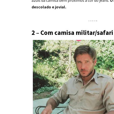
azuis da camisa bem próximos a cor do jeans.
O 
descolado e jovial.
…….
2 – Com camisa militar/safari