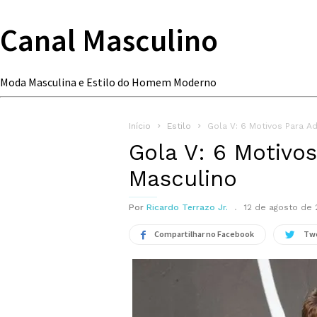
Canal Masculino
Moda Masculina e Estilo do Homem Moderno
Início
Estilo
Gola V: 6 Motivos Para A
Gola V: 6 Motivo
Masculino
Por
Ricardo Terrazo Jr.
12 de agosto de 
Compartilhar no Facebook
Tw