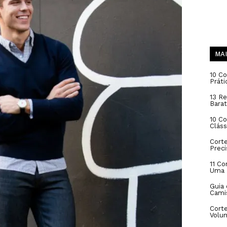
MAI
10 Co
Práti
13 Re
Barat
10 C
Cláss
Cort
Prec
11 Co
Uma 
Guia
Cami
Corte
Volu