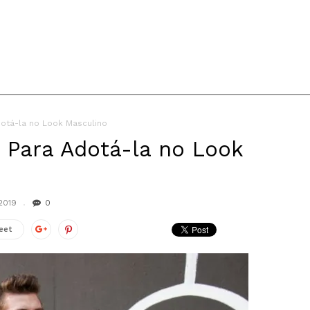
dotá-la no Look Masculino
s Para Adotá-la no Look
2019
0
eet