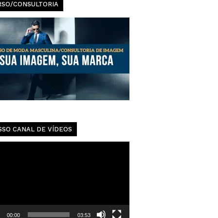
Urbanas
RSO/CONSULTORIA
SSO CANAL DE VÍDEOS
dor
00:00
03:53