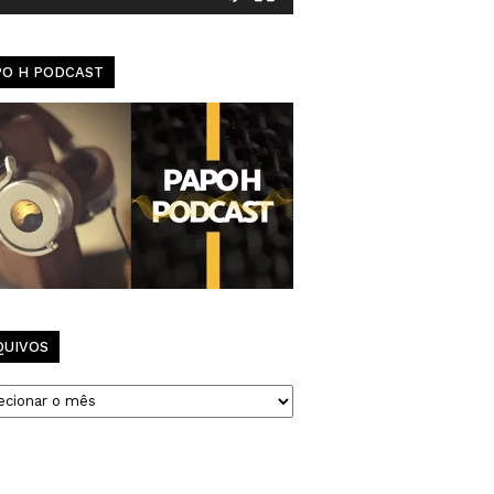
PO H PODCAST
QUIVOS
vos