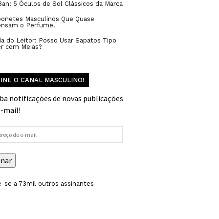
an: 5 Óculos de Sol Clássicos da Marca
bonetes Masculinos Que Quase
ensam o Perfume!
a do Leitor: Posso Usar Sapatos Tipo
er com Meias?
INE O CANAL MASCULINO!
ba notificações de novas publicações
e-mail!
reço
inar
-se a 73mil outros assinantes