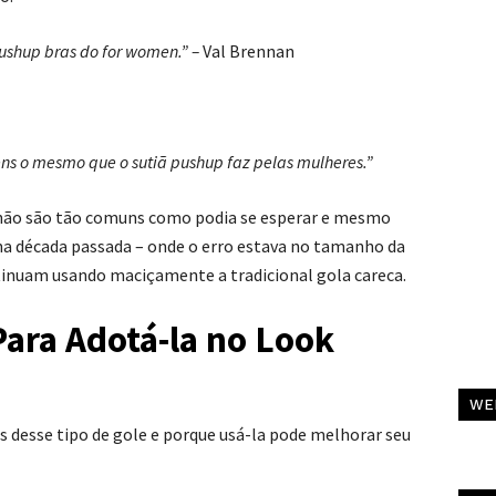
pushup bras do for women.” –
Val Brennan
ens o mesmo que o sutiã pushup faz pelas mulheres.”
V não são tão comuns como podia se esperar e mesmo
a década passada – onde o erro estava no tamanho da
inuam usando maciçamente a tradicional gola careca.
Para Adotá-la no Look
C
WE
Al
 desse tipo de gole e porque usá-la pode melhorar seu
Pa
C