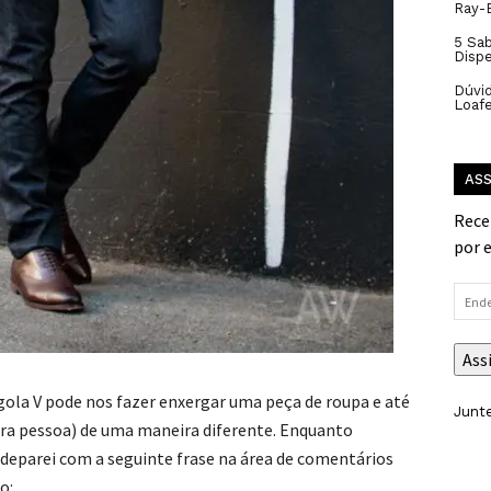
Ray-B
5 Sa
Disp
Dúvid
Loaf
ASS
Rece
por 
Ende
de
e-
Ass
mail
gola V pode nos fazer enxergar uma peça de roupa e até
Junte
ra pessoa) de uma maneira diferente. Enquanto
deparei com a seguinte frase na área de comentários
o: