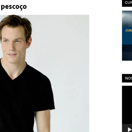
CU
o pescoço
NO
Toca
de
vídeo