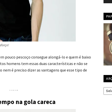
PA
sforço!
tem pouco pescoço consegue alongá-lo e quem é baixo
tos homens tem essas duas características e não se
nem é preciso dizer as vantagens que esse tipo de
AR
Arqui
…….
tempo na gola careca