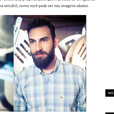
ira versátil, como você pode ver nas imagens abaixo.
C
WE
Al
Pa
C