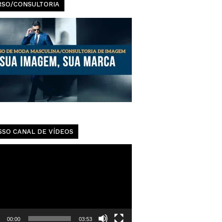
Urbanas
RSO/CONSULTORIA
SSO CANAL DE VÍDEOS
dor
00:00
03:53