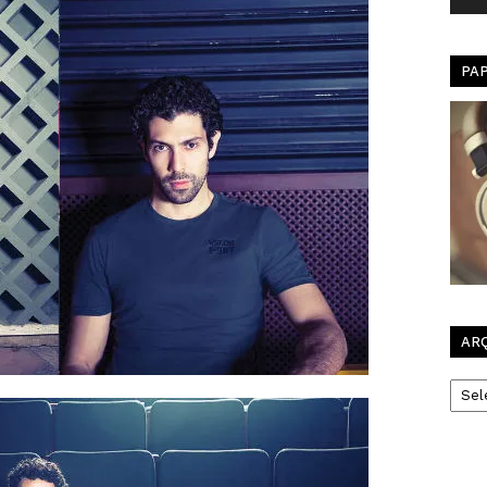
PA
AR
Arqui