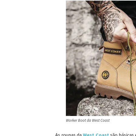
Worker Boot da West Coast
As roupas da
West Coast
são básicas 