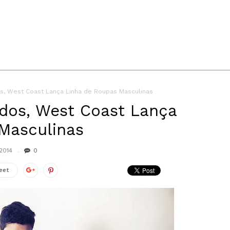
s, West Coast Lança Linha de Roupas Masculinas
dos, West Coast Lança
Masculinas
2014
0
eet