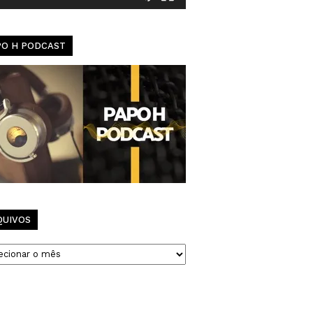
PO H PODCAST
QUIVOS
vos