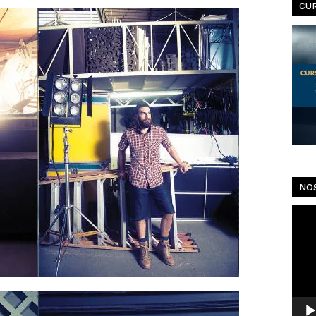
CU
NO
Toca
de
vídeo