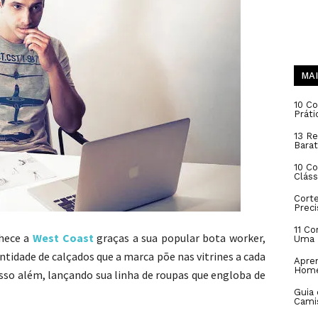
MAI
10 Co
Práti
13 Re
Barat
10 C
Cláss
Cort
Prec
11 Co
nhece a
West Coast
graças a sua popular bota worker,
Uma 
tidade de calçados que a marca põe nas vitrines a cada
Apren
Hom
sso além, lançando sua linha de roupas que engloba de
Guia
Cami