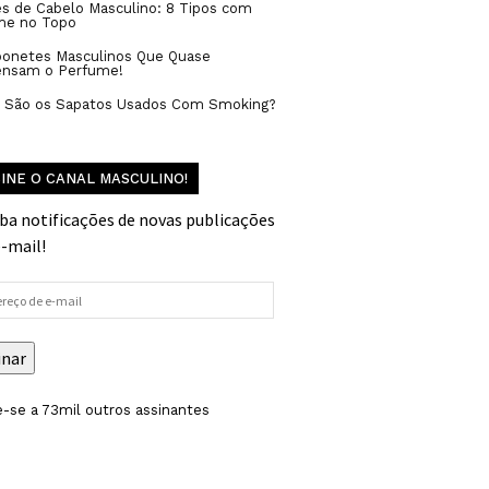
s de Cabelo Masculino: 8 Tipos com
me no Topo
bonetes Masculinos Que Quase
ensam o Perfume!
s São os Sapatos Usados Com Smoking?
INE O CANAL MASCULINO!
ba notificações de novas publicações
e-mail!
reço
inar
-se a 73mil outros assinantes