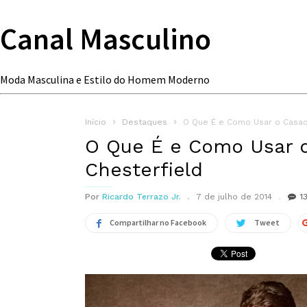
Canal Masculino
Moda Masculina e Estilo do Homem Moderno
Início
Destaques
O Que É e Como Usar o Casac
O Que É e Como Usar 
Chesterfield
Por
Ricardo Terrazo Jr.
7 de julho de 2014
1
Compartilhar no Facebook
Tweet