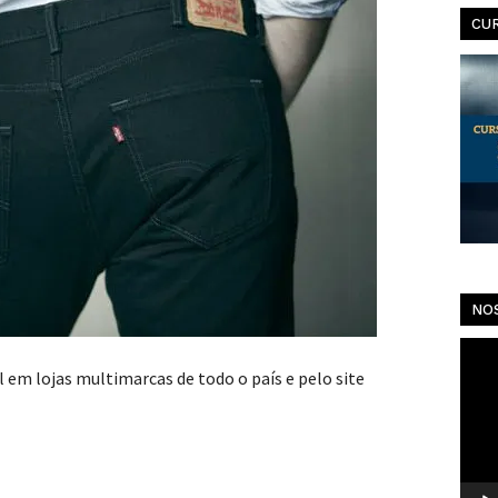
CU
NO
Toca
l em lojas multimarcas de todo o país e pelo site
de
vídeo