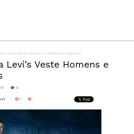
ll da Levi’s Veste Homens e Mulheres Grandes
da Levi’s Veste Homens e
s
016
0
eet