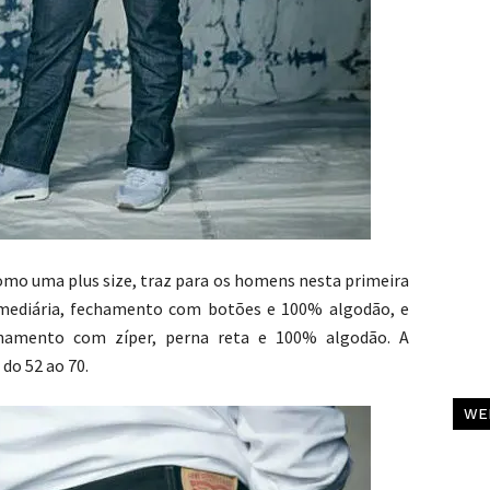
 como uma plus size, traz para os homens nesta primeira
rmediária, fechamento com botões e 100% algodão, e
chamento com zíper, perna reta e 100% algodão. A
do 52 ao 70.
C
WE
Al
Pa
C