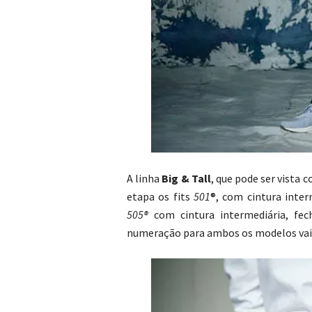
A linha
Big & Tall
, que pode ser vista
etapa os fits
501
®, com cintura inte
505®
com cintura intermediária, fe
numeração para ambos os modelos vai 