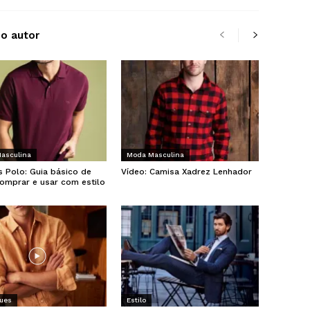
do autor
asculina
Moda Masculina
 Polo: Guia básico de
Vídeo: Camisa Xadrez Lenhador
omprar e usar com estilo
ues
Estilo