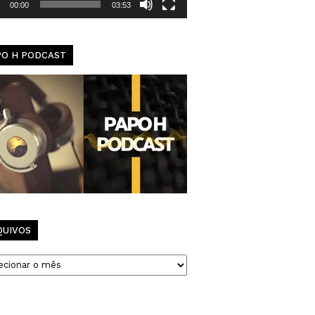
00:00
03:53
PO H PODCAST
QUIVOS
vos