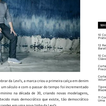
MAI
10 Co
Práti
13 Re
Barat
10 C
Cláss
Cort
Prec
Corte
Volu
brar da Levi’s, a marca criou a primeira calça em denim
de um século e com o passar do tempo foi incrementado
Tipos
Blaze
eminino na década de 30, criando novas modelagens,
11 Co
 tecido mais democrático que existe, tão democrático
Uma 
andes em uma nova linha da Levi’s.