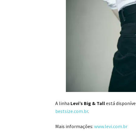
A linha
Levi’s Big & Tall
está disponíve
bestsize.com.br
.
Mais informações:
www.levi.com.br