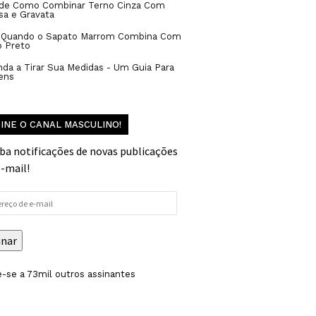
 de Como Combinar Terno Cinza Com
sa e Gravata
: Quando o Sapato Marrom Combina Com
o Preto
da a Tirar Sua Medidas - Um Guia Para
ens
INE O CANAL MASCULINO!
ba notificações de novas publicações
e-mail!
reço
inar
-se a 73mil outros assinantes