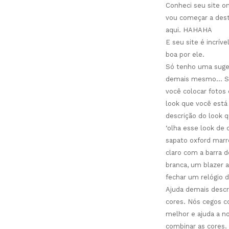
Conheci seu site 
vou começar a dest
aqui. HAHAHA
E seu site é incrív
boa por ele.
Só tenho uma suges
demais mesmo… Se 
você colocar fotos
look que você está
descrição do look q
‘olha esse look de
sapato oxford marr
claro com a barra 
branca, um blazer 
fechar um relógio d
Ajuda demais descr
cores. Nós cegos c
melhor e ajuda a n
combinar as cores.