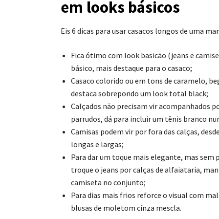
em looks básicos
Eis 6 dicas para usar casacos longos de uma ma
Fica ótimo com look basicão (jeans e camise
básico, mais destaque para o casaco;
Casaco colorido ou em tons de caramelo, b
destaca sobrepondo um look total black;
Calçados não precisam vir acompanhados po
parrudos, dá para incluir um tênis branco n
Camisas podem vir por fora das calças, desd
longas e largas;
Para dar um toque mais elegante, mas sem p
troque o jeans por calças de alfaiataria, man
camiseta no conjunto;
Para dias mais frios reforce o visual com m
blusas de moletom cinza mescla.