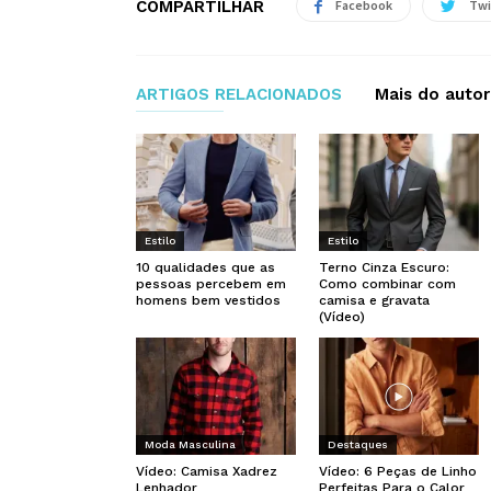
COMPARTILHAR
Facebook
Twi
ARTIGOS RELACIONADOS
Mais do autor
Estilo
Estilo
10 qualidades que as
Terno Cinza Escuro:
pessoas percebem em
Como combinar com
homens bem vestidos
camisa e gravata
(Vídeo)
Moda Masculina
Destaques
Vídeo: Camisa Xadrez
Vídeo: 6 Peças de Linho
Lenhador
Perfeitas Para o Calor