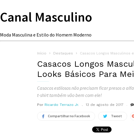
Canal Masculino
Moda Masculina e Estilo do Homem Moderno
Início
Destaques
Casacos Longos Masculinos e
Casacos Longos Mascu
Looks Básicos Para Me
Casacos estilosos não precisam ficar presos a alfa
t-shirt também vão bem com ele!
Por
Ricardo Terrazo Jr.
13 de agosto de 2017
Compartilhar no Facebook
Tweet