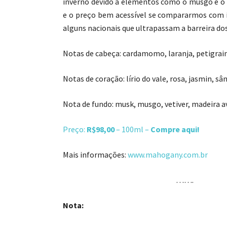
inverno devido a elementos como o musgo e o v
e o preço bem acessível se compararmos co
alguns nacionais que ultrapassam a barreira dos
Notas de cabeça: cardamomo, laranja, petigrai
Notas de coração: lírio do vale, rosa, jasmin, sâ
Nota de fundo: musk, musgo, vetiver, madeira a
Preço:
R$98,00
– 100ml –
Compre aqui!
Mais informações:
www.mahogany.com.br
…….
Nota: