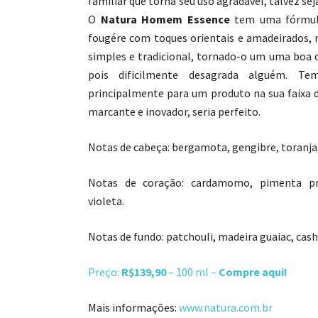
familiar que torna seu uso agradável, talvez sej
O
Natura Homem Essence
tem uma fórmula
fougére com toques orientais e amadeirados,
simples e tradicional, tornado-o um uma boa 
pois dificilmente desagrada alguém. T
principalmente para um produto na sua faixa d
marcante e inovador, seria perfeito.
Notas de cabeça: bergamota, gengibre, toranja, 
Notas de coração: cardamomo, pimenta pre
violeta.
Notas de fundo: patchouli, madeira guaiac, cas
Preço:
R$139,90
– 100 ml –
Compre aqui!
Mais informações:
www.natura.com.br