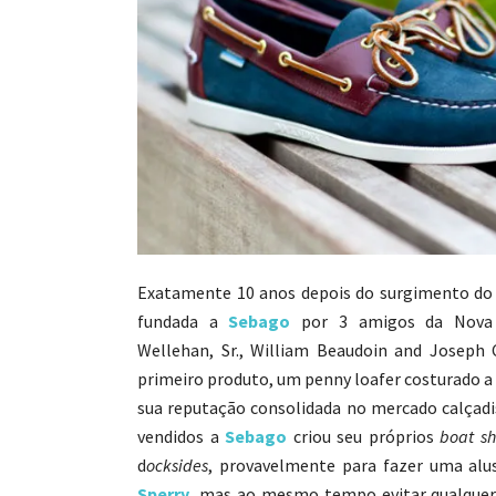
Exatamente 10 anos depois do surgimento d
fundada a
Sebago
por 3 amigos da Nova I
Wellehan, Sr., William Beaudoin and Joseph 
primeiro produto, um penny loafer costurado a
sua reputação consolidada no mercado calçadi
vendidos a
Sebago
criou seu próprios
boat s
d
ocksides
, provavelmente para fazer uma alu
Sperry
, mas ao mesmo tempo evitar qualque