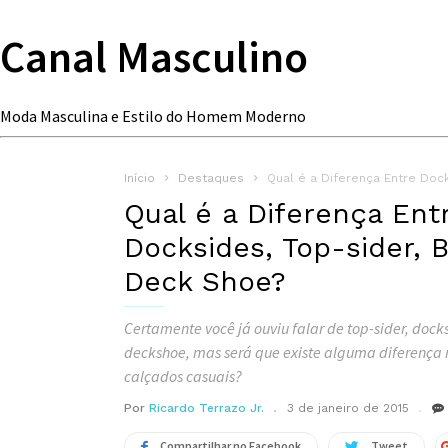
Canal Masculino
Moda Masculina e Estilo do Homem Moderno
Início
Destaques
Qual é a Diferença Entre Doc
Qual é a Diferença Ent
Docksides, Top-sider, 
Deck Shoe?
Certamente você já ouviu falar de top-sider, dock
deckshoe, mas será que existe alguma diferença r
calçados casuais?
Por
Ricardo Terrazo Jr.
3 de janeiro de 2015
Compartilhar no Facebook
Tweet