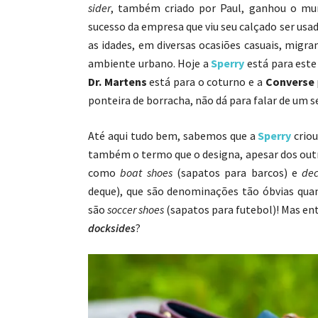
sider
, também criado por Paul, ganhou o m
sucesso da empresa que viu seu calçado ser usa
as idades, em diversas ocasiões casuais, migr
ambiente urbano. Hoje a
Sperry
está para este
Dr. Martens
está para o coturno e a
Converse
ponteira de borracha, não dá para falar de um 
Até aqui tudo bem, sabemos que a
Sperry
criou
também o termo que o designa, apesar dos out
como
boat shoes
(sapatos para barcos) e
dec
deque), que são denominações tão óbvias quan
são
soccer shoes
(sapatos para futebol)! Mas en
docksides
?