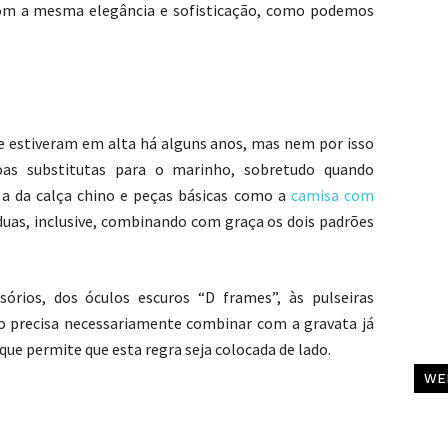
om a mesma elegância e sofisticação, como podemos
que estiveram em alta há alguns anos, mas nem por isso
oas substitutas para o marinho, sobretudo quando
a da calça chino e peças básicas como a
camisa com
 duas, inclusive, combinando com graça os dois padrões
rios, dos óculos escuros “D frames”, às pulseiras
o precisa necessariamente combinar com a gravata já
que permite que esta regra seja colocada de lado.
C
WE
Al
Pa
C