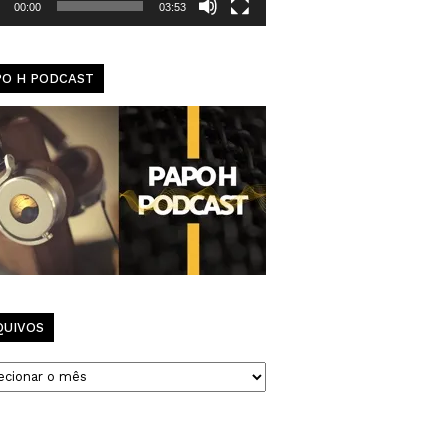
00:00
03:53
PO H PODCAST
QUIVOS
vos