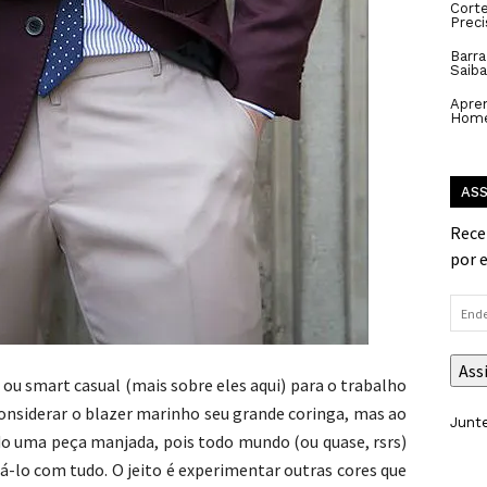
Cort
Prec
Barra
Saiba
Apren
Hom
ASS
Rece
por 
Ende
de
e-
Ass
 ou smart casual (mais sobre eles aqui) para o trabalho
mail
considerar o blazer marinho seu grande coringa, mas ao
Junte
 uma peça manjada, pois todo mundo (ou quase, rsrs)
-lo com tudo. O jeito é experimentar outras cores que