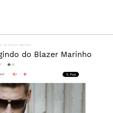
do do Blazer Marinho
gindo do Blazer Marinho
17
0
eet