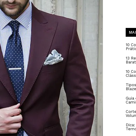
MAI
10 Co
Práti
13 Re
Barat
10 C
Cláss
Tipos
Blaze
Guia
Cami
Corte
Volu
Dica
Tern