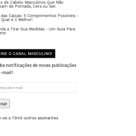
es de Cabelo Masculinos Que Não
isam de Pomada, Cera ou Gel
 das Calças: 5 Comprimentos Possíveis -
 Qual é o Melhor!
da a Tirar Sua Medidas - Um Guia Para
ens
INE O CANAL MASCULINO!
ba notificações de novas publicações
e-mail!
reço
inar
-se a 73mil outros assinantes