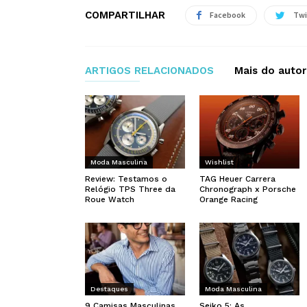
COMPARTILHAR
Facebook
Twi
ARTIGOS RELACIONADOS
Mais do autor
Moda Masculina
Wishlist
Review: Testamos o
TAG Heuer Carrera
Relógio TPS Three da
Chronograph x Porsche
Roue Watch
Orange Racing
Destaques
Moda Masculina
9 Camisas Masculinas
Seiko 5: As