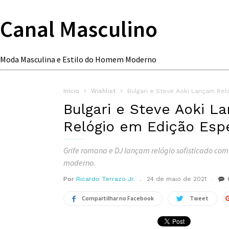
Canal Masculino
Moda Masculina e Estilo do Homem Moderno
Início
Wishlist
Bulgari e Steve Aoki Lançam Rel
Bulgari e Steve Aoki L
Relógio em Edição Espe
Grife romana e DJ lançam relógio sofisticado com
moderno.
Por
Ricardo Terrazo Jr.
24 de maio de 2021
Compartilhar no Facebook
Tweet