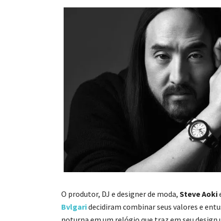
O produtor, DJ e designer de moda,
Steve Aoki
e
Bvlgari
decidiram combinar seus valores e entu
noturna em um relógio que traz em seu design