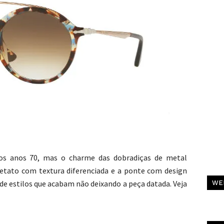
 anos 70, mas o charme das dobradiças de metal
cetato com textura diferenciada e a ponte com design
C
e estilos que acabam não deixando a peça datada. Veja
WE
Al
Pa
C