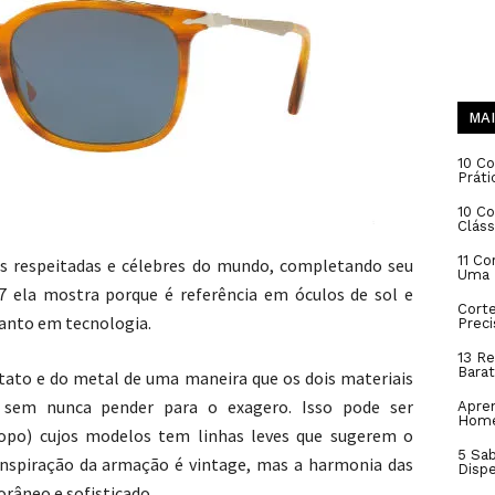
MAI
10 Co
Práti
10 C
Cláss
11 Co
 respeitadas e célebres do mundo, completando seu
Uma 
7 ela mostra porque é referência em óculos de sol e
Cort
uanto em tecnologia.
Prec
13 Re
Barat
ato e do metal de uma maneira que os dois materiais
sem nunca pender para o exagero. Isso pode ser
Apren
Hom
opo) cujos modelos tem linhas leves que sugerem o
5 Sa
inspiração da armação é vintage, mas a harmonia das
Disp
âneo e sofisticado.