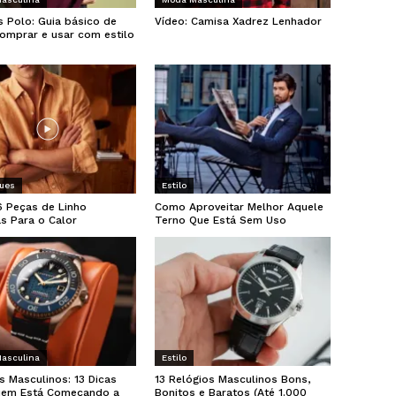
 Polo: Guia básico de
Vídeo: Camisa Xadrez Lenhador
omprar e usar com estilo
ues
Estilo
6 Peças de Linho
Como Aproveitar Melhor Aquele
as Para o Calor
Terno Que Está Sem Uso
asculina
Estilo
s Masculinos: 13 Dicas
13 Relógios Masculinos Bons,
uem Está Começando a
Bonitos e Baratos (Até 1.000