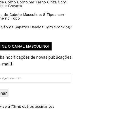
 de Como Combinar Terno Cinza Com
sa e Gravata
s de Cabelo Masculino: 8 Tipos com
me no Topo
s São os Sapatos Usados Com Smoking?
INE O CANAL MASCULINO!
ba notificações de novas publicações
e-mail!
reço
inar
-se a 73mil outros assinantes