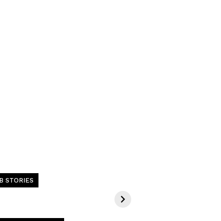
alças de
7 Roupas
7 Tendê
B STORIES
faiataria: Dicas
Masculinas
Moda Ma
ra Escolher e
Náuticas Que se
Para o 
omprar Melhor
Tornaram