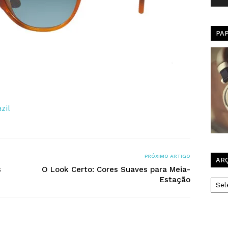
PA
zil
PRÓXIMO ARTIGO
AR
s
O Look Certo: Cores Suaves para Meia-
Arqui
Estação