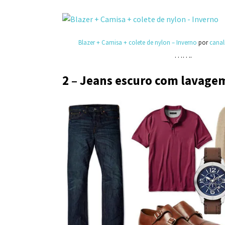
Blazer + Camisa + colete de nylon – Inverno
por
canal
…….
2 – Jeans escuro com lavagem